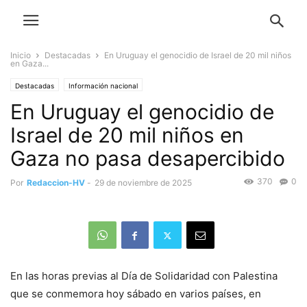
Inicio
Destacadas
En Uruguay el genocidio de Israel de 20 mil niños
en Gaza...
Destacadas
Información nacional
En Uruguay el genocidio de
Israel de 20 mil niños en
Gaza no pasa desapercibido
370
0
Por
Redaccion-HV
-
29 de noviembre de 2025
En las horas previas al Día de Solidaridad con Palestina
que se conmemora hoy sábado en varios países, en