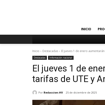
INICIO
PRO
Inicio
Destacadas
El jueves 1 de enero aumentarán l
Destacadas
Información nacional
El jueves 1 de en
tarifas de UTE y A
Por
Redaccion-HV
25 de diciembre de 2025