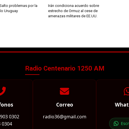
Salto problemas por la
Irán condiciona acuerdo sobre
río Uruguay
estrecho de Ormuz al cese de
amenazas militares de EE.UU.
Radio Centenario 1250 AM
fonos
Correo
What
2903 0302
radio36@gmail.com
 0304
Esc