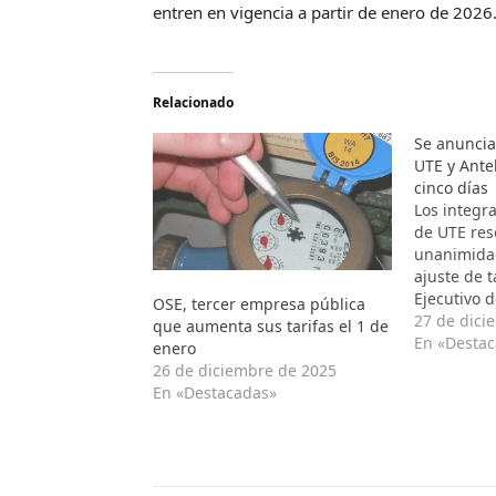
entren en vigencia a partir de enero de 2026
Relacionado
Se anunci
UTE y Ante
cinco días
Los integra
de UTE res
unanimida
ajuste de t
Ejecutivo d
OSE, tercer empresa pública
próximo mi
27 de dici
que aumenta sus tarifas el 1 de
de 2025. La
En «Desta
enero
Emaldi señ
26 de diciembre de 2025
prensa que
En «Destacadas»
económico
estatal “e
paramétri