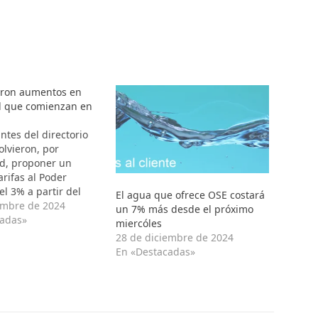
.
aron aumentos en
l que comienzan en
ntes del directorio
olvieron, por
d, proponer un
arifas al Poder
el 3% a partir del
El agua que ofrece OSE costará
ércoles 1º de enero
embre de 2024
un 7% más desde el próximo
 presidenta Silvia
cadas»
miercóles
aló en rueda de
28 de diciembre de 2024
 el equipo
En «Destacadas»
 de la empresa
stimaba que la
ca…