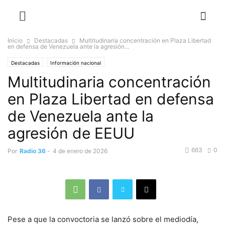
Inicio
Destacadas
Multitudinaria concentración en Plaza Libertad
en defensa de Venezuela ante la agresión...
Destacadas
Información nacional
Multitudinaria concentración
en Plaza Libertad en defensa
de Venezuela ante la
agresión de EEUU
663
0
Por
Radio 36
-
4 de enero de 2026
Pese a que la convoctoria se lanzó sobre el mediodía,