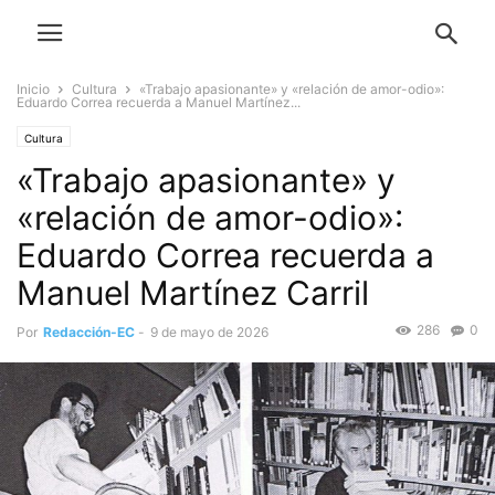
Inicio
Cultura
«Trabajo apasionante» y «relación de amor-odio»:
Eduardo Correa recuerda a Manuel Martínez...
Cultura
«Trabajo apasionante» y
«relación de amor-odio»:
Eduardo Correa recuerda a
Manuel Martínez Carril
286
0
Por
Redacción-EC
-
9 de mayo de 2026