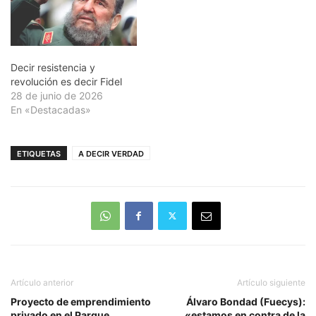
General de Ejército Raúl
Castro Ruz, líder de la
Revolución cubana El
Gobierno Revolucionario…
Decir resistencia y
revolución es decir Fidel
28 de junio de 2026
En «Destacadas»
ETIQUETAS
A DECIR VERDAD
Artículo anterior
Artículo siguiente
Proyecto de emprendimiento
Álvaro Bondad (Fuecys):
privado en el Parque
«estamos en contra de la