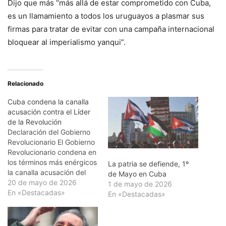
Dijo que más “más allá de estar comprometido con Cuba,
es un llamamiento a todos los uruguayos a plasmar sus
firmas para tratar de evitar con una campaña internacional
bloquear al imperialismo yanqui”.
Relacionado
Cuba condena la canalla
acusación contra el Líder
de la Revolución
Declaración del Gobierno
Revolucionario El Gobierno
Revolucionario condena en
los términos más enérgicos
La patria se defiende, 1º
la canalla acusación del
de Mayo en Cuba
Departamento de Justicia
20 de mayo de 2026
1 de mayo de 2026
de los Estados Unidos
En «Destacadas»
En «Destacadas»
anunciada este 20 de
mayo y pregonada durante
varias semanas contra el