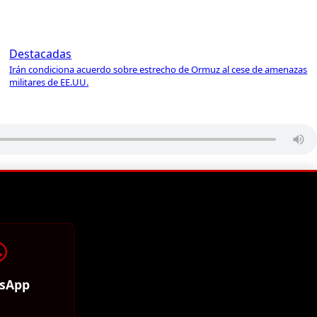
Destacadas
Irán condiciona acuerdo sobre estrecho de Ormuz al cese de amenazas
militares de EE.UU.
sApp