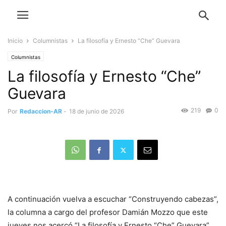
Inicio
Columnistas
La filosofía y Ernesto “Che” Guevara
Columnistas
La filosofía y Ernesto “Che”
Guevara
219
0
Por
Redaccion-AR
-
18 de junio de 2026
A continuación vuelva a escuchar “Construyendo cabezas”,
la columna a cargo del profesor Damián Mozzo que este
jueves nos acercó “La filosofía y Ernesto “Che” Guevara”,