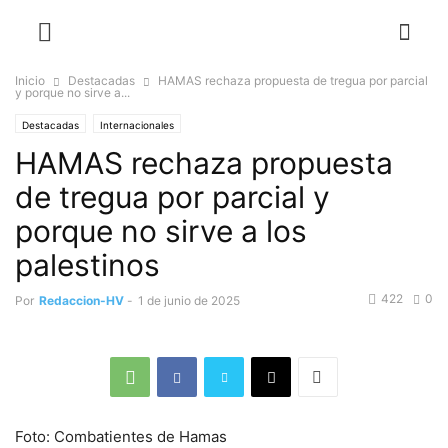
Inicio
Destacadas
HAMAS rechaza propuesta de tregua por parcial
y porque no sirve a...
Destacadas
Internacionales
HAMAS rechaza propuesta
de tregua por parcial y
porque no sirve a los
palestinos
422
0
Por
Redaccion-HV
-
1 de junio de 2025
Foto: Combatientes de Hamas