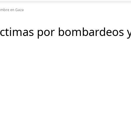
ambre en Gaza
íctimas por bombardeos 