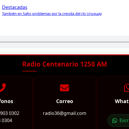
Destacadas
También en Salto problemas por la crecida del río Uruguay
Radio Centenario 1250 AM
fonos
Correo
What
2903 0302
radio36@gmail.com
 0304
Esc