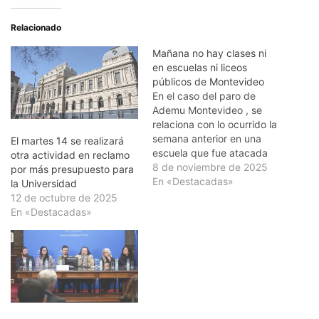
Relacionado
Mañana no hay clases ni
en escuelas ni liceos
públicos de Montevideo
En el caso del paro de
Ademu Montevideo , se
relaciona con lo ocurrido la
semana anterior en una
El martes 14 se realizará
escuela que fue atacada
otra actividad en reclamo
por un grupo de personas
8 de noviembre de 2025
por más presupuesto para
que agredieron a
En «Destacadas»
la Universidad
maestros, padres y
12 de octubre de 2025
alumnos, en un hecho
En «Destacadas»
nunca antes visto. En
cuando al paro de
Secundaria , se enmarca…