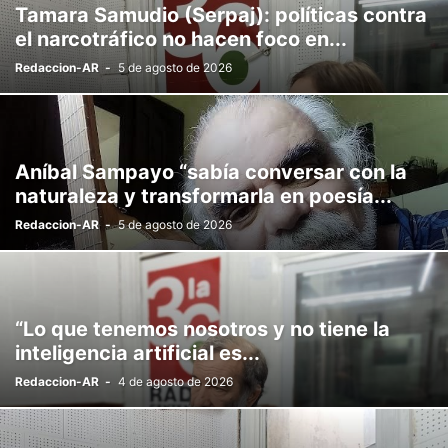
Tamara Samudio (Serpaj): políticas contra
el narcotráfico no hacen foco en...
Redaccion-AR
-
5 de agosto de 2026
Aníbal Sampayo “sabía conversar con la
naturaleza y transformarla en poesía...
Redaccion-AR
-
5 de agosto de 2026
“Lo que tenemos nosotros y no tiene la
inteligencia artificial es...
Redaccion-AR
-
4 de agosto de 2026