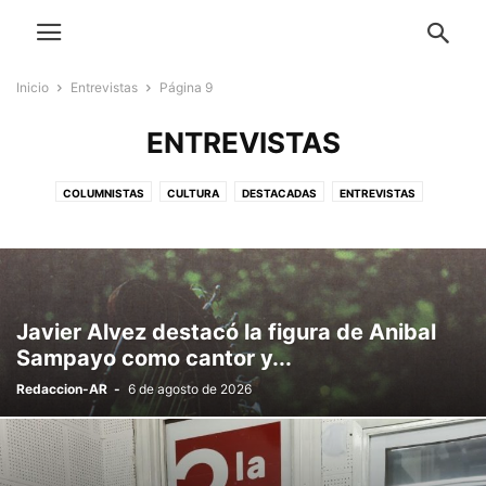
Inicio
Entrevistas
Página 9
ENTREVISTAS
COLUMNISTAS
CULTURA
DESTACADAS
ENTREVISTAS
INFORMACIÓN NACIONAL
INTERNACIONALES
MEMORIA, JUICIO Y CASTIGO
MENSAJES DE LA 36
PARTE
Javier Alvez destacó la figura de Anibal
Sampayo como cantor y...
Redaccion-AR
-
6 de agosto de 2026